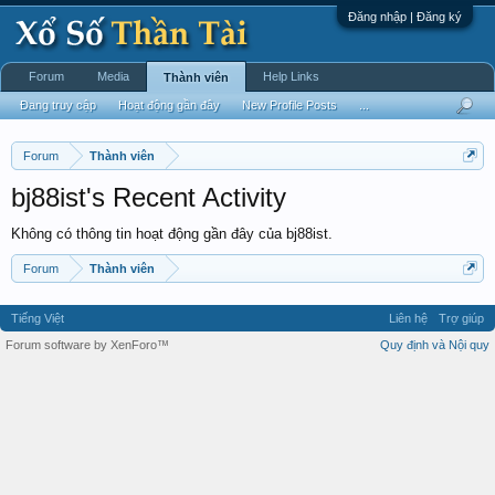
Đăng nhập | Đăng ký
Forum
Media
Help Links
Thành viên
Đang truy cập
Hoạt động gần đây
New Profile Posts
...
Forum
Thành viên
bj88ist's Recent Activity
Không có thông tin hoạt động gần đây của bj88ist.
Forum
Thành viên
Tiếng Việt
Liên hệ
Trợ giúp
Forum software by XenForo™
Quy định và Nội quy