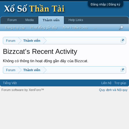
Đăng nhập | Đăng ký
Forum
Media
Help Links
Thành viên
Đang truy cập
Hoạt động gần đây
New Profile Posts
...
Forum
Thành viên
Bizzcat's Recent Activity
Không có thông tin hoạt động gần đây của Bizzcat.
Forum
Thành viên
Tiếng Việt
Liên hệ
Trợ giúp
Forum software by XenForo™
Quy định và Nội quy