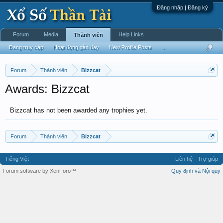
Đăng nhập | Đăng ký
Forum
Media
Help Links
Thành viên
Đang truy cập
Hoạt động gần đây
New Profile Posts
...
Forum
Thành viên
Bizzcat
Awards: Bizzcat
Bizzcat has not been awarded any trophies yet.
Forum
Thành viên
Bizzcat
Tiếng Việt
Liên hệ
Trợ giúp
Forum software by XenForo™
Quy định và Nội quy