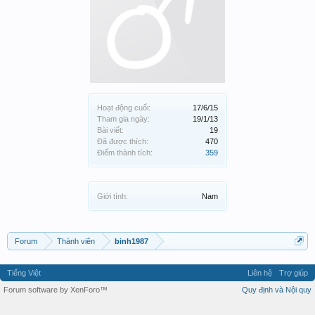
Hoạt động cuối:
17/6/15
Tham gia ngày:
19/1/13
Bài viết:
19
Đã được thích:
470
Điểm thành tích:
359
Giới tính:
Nam
Forum
Thành viên
binh1987
Tiếng Việt
Liên hệ
Trợ giúp
Forum software by XenForo™
Quy định và Nội quy