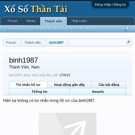
Đăng nhập | Đăng ký
Forum
Media
Help Links
Thành viên
Đang truy cập
Hoạt động gần đây
New Profile Posts
...
Forum
Thành viên
binh1987
binh1987
Thành Viên
, Nam
binh1987 được nhìn thấy lần cuối:
17/6/15
Tin nhắn hồ sơ
Hoạt động gần đây
Các bài đăng
Thông tin
Awards
Hiện tại không có tin nhắn trong hồ sơ của binh1987.