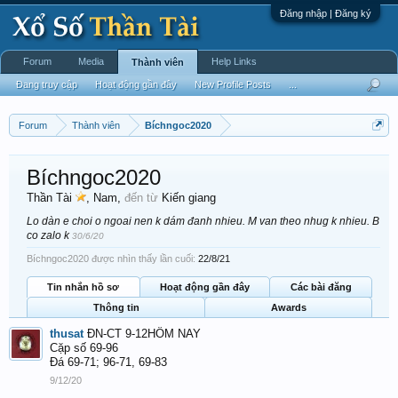
Đăng nhập | Đăng ký
Forum
Media
Help Links
Thành viên
Đang truy cập
Hoạt động gần đây
New Profile Posts
...
Forum
Thành viên
Bíchngoc2020
Bíchngoc2020
Thần Tài
, Nam,
đến từ
Kiến giang
Lo dàn e choi o ngoai nen k dám đanh nhieu. M van theo nhug k nhieu. B
co zalo k
30/6/20
Bíchngoc2020 được nhìn thấy lần cuối:
22/8/21
Tin nhắn hồ sơ
Hoạt động gần đây
Các bài đăng
Thông tin
Awards
thusat
ĐN-CT 9-12HÔM NAY
Cặp số 69-96
Đá 69-71; 96-71, 69-83
9/12/20