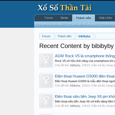
Forum
Media
Help Links
Thành viên
Thành viên tiêu biểu
Thành viên đã đăng ký
Đang truy
Forum
Thành viên
bibibyby
Recent Content by bibibyby
AGM Rock V5 là smartphone thông m
Rock V5 sở hữu tính năng của smartphone khi đượ
Chủ đề bởi:
bibibyby
,
3/4/13
, 0 lần trả lời, trong
Điện thoại Huawei G5000 điện thoại
Điện thoại Huawei G5000 là mẫu điện thoại ngườ
Chủ đề bởi:
bibibyby
,
2/4/13
, 0 lần trả lời, trong
Điện thoại siêu bền Jeep X6 pin khỏ
Điện thoại siêu bền Jeep X6 với kiểu dáng hầm hố
Chủ đề bởi:
bibibyby
,
1/4/13
, 0 lần trả lời, trong