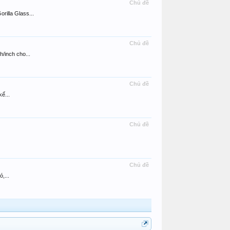
Chủ đề
rilla Glass...
Chủ đề
/inch cho...
Chủ đề
ế...
Chủ đề
Chủ đề
,...