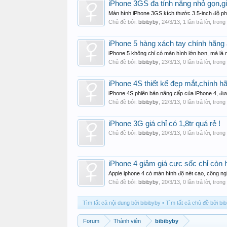
iPhone 3GS đa tính năng nhỏ gọn,gi
Màn hình iPhone 3GS kích thước 3.5-inch độ phâ
Chủ đề bởi:
bibibyby
,
24/3/13
, 1 lần trả lời, tron
iPhone 5 hàng xách tay chính hãng 
iPhone 5 không chỉ có màn hình lớn hơn, mà là m
Chủ đề bởi:
bibibyby
,
23/3/13
, 0 lần trả lời, tron
iPhone 4S thiết kế đẹp mắt,chính h
iPhone 4S phiên bản nâng cấp của iPhone 4, được đ
Chủ đề bởi:
bibibyby
,
22/3/13
, 0 lần trả lời, tron
iPhone 3G giá chỉ có 1,8tr quá rẻ !
Chủ đề bởi:
bibibyby
,
20/3/13
, 0 lần trả lời, tron
iPhone 4 giảm giá cực sốc chỉ còn 
Apple iphone 4 có màn hình độ nét cao, công nghệ
Chủ đề bởi:
bibibyby
,
20/3/13
, 0 lần trả lời, tron
Tìm tất cả nội dung bởi bibibyby
Tìm tất cả chủ đề bởi bi
Forum
Thành viên
bibibyby