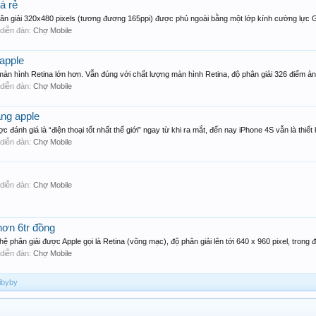
á rẻ
n giải 320x480 pixels (tương đương 165ppi) được phủ ngoài bằng một lớp kính cường lực Go
g diễn đàn:
Chợ Mobile
apple
àn hình Retina lớn hơn. Vẫn đúng với chất lượng màn hình Retina, độ phân giải 326 điểm ảnh
g diễn đàn:
Chợ Mobile
ãng apple
ánh giá là “điện thoại tốt nhất thế giới” ngay từ khi ra mắt, đến nay iPhone 4S vẫn là thiết k
g diễn đàn:
Chợ Mobile
g diễn đàn:
Chợ Mobile
hơn 6tr đồng
 phân giải được Apple gọi là Retina (võng mạc), độ phân giải lên tới 640 x 960 pixel, trong đó
g diễn đàn:
Chợ Mobile
bibyby