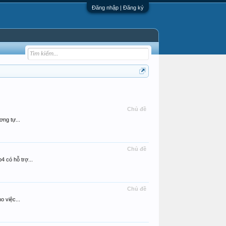
Đăng nhập | Đăng ký
Chủ đề
ơng tự...
Chủ đề
 có hỗ trợ...
Chủ đề
o việc...