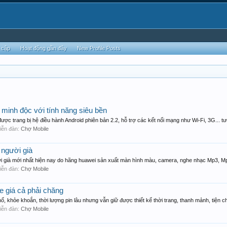
 cập
Hoạt động gần đây
New Profile Posts
inh độc với tính năng siêu bền
c trang bị hệ điều hành Android phiên bản 2.2, hỗ trợ các kết nối mạng như Wi-Fi, 3G... tư
 diễn đàn:
Chợ Mobile
 người già
i già mới nhất hiện nay do hãng huawei sản xuất màn hình màu, camera, nghe nhạc Mp3, Mp4
 diễn đàn:
Chợ Mobile
e giá cả phải chăng
, khỏe khoắn, thời lượng pin lâu nhưng vẫn giữ được thiết kế thời trang, thanh mảnh, tiện ch
 diễn đàn:
Chợ Mobile