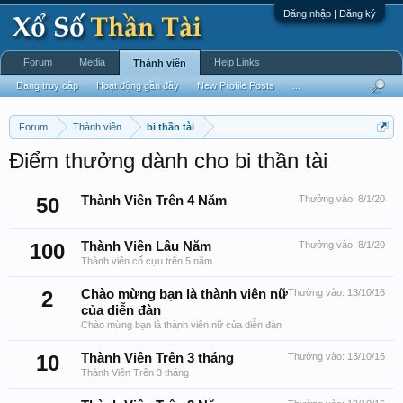
Đăng nhập | Đăng ký
Forum
Media
Help Links
Thành viên
Đang truy cập
Hoạt động gần đây
New Profile Posts
...
Forum
Thành viên
bi thần tài
Điểm thưởng dành cho bi thần tài
50
Thành Viên Trên 4 Năm
Thưởng vào:
8/1/20
100
Thành Viên Lâu Năm
Thưởng vào:
8/1/20
Thành viên cổ cựu trên 5 năm
2
Chào mừng bạn là thành viên nữ
Thưởng vào:
13/10/16
của diễn đàn
Chào mừng bạn là thành viên nữ của diễn đàn
10
Thành Viên Trên 3 tháng
Thưởng vào:
13/10/16
Thành Viên Trên 3 tháng