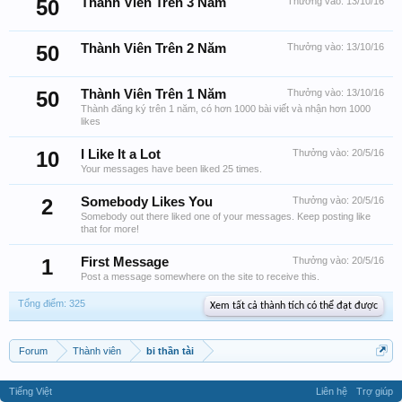
50
Thành Viên Trên 3 Năm
Thưởng vào:
13/10/16
50
Thành Viên Trên 2 Năm
Thưởng vào:
13/10/16
50
Thành Viên Trên 1 Năm
Thưởng vào:
13/10/16
Thành đăng ký trên 1 năm, có hơn 1000 bài viết và nhận hơn 1000
likes
10
I Like It a Lot
Thưởng vào:
20/5/16
Your messages have been liked 25 times.
2
Somebody Likes You
Thưởng vào:
20/5/16
Somebody out there liked one of your messages. Keep posting like
that for more!
1
First Message
Thưởng vào:
20/5/16
Post a message somewhere on the site to receive this.
Tổng điểm: 325
Xem tất cả thành tích có thể đạt được
Forum
Thành viên
bi thần tài
Tiếng Việt
Liên hệ
Trợ giúp