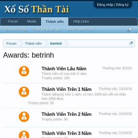
Đăng nhập | Đăng ký
Forum
Media
Help Links
Thành viên
Đang truy cập
Hoạt động gần đây
New Profile Posts
...
Forum
Thành viên
betrinh
Awards: betrinh
Thành Viên Lâu Năm
Thưởng vào:
8/1/20
Thành viên cổ cựu trên 5 năm
Trophy points: 100
Thành Viên Trên 1 Năm
Thưởng vào:
13/10/16
Thành đăng ký trên 1 năm, có hơn 1000 bài viết và nhận
hơn 1000 likes
Trophy points: 50
Thành Viên Trên 2 Năm
Thưởng vào:
13/10/16
Trophy points: 50
Thành Viên Trên 3 Năm
Thưởng vào:
13/10/16