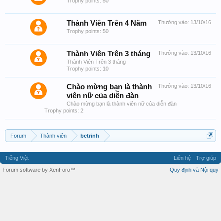
Trophy points: 50
Thành Viên Trên 4 Năm
Thưởng vào:
13/10/16
Trophy points: 50
Thành Viên Trên 3 tháng
Thưởng vào:
13/10/16
Thành Viên Trên 3 tháng
Trophy points: 10
Chào mừng bạn là thành
Thưởng vào:
13/10/16
viên nữ của diễn đàn
Chào mừng bạn là thành viên nữ của diễn đàn
Trophy points: 2
Forum
Thành viên
betrinh
Tiếng Việt
Liên hệ
Trợ giúp
Forum software by XenForo™
Quy định và Nội quy