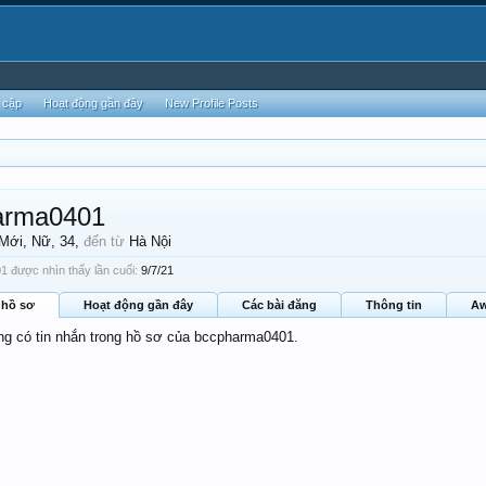
 cập
Hoạt động gần đây
New Profile Posts
arma0401
 Mới
, Nữ, 34,
đến từ
Hà Nội
 được nhìn thấy lần cuối:
9/7/21
 hồ sơ
Hoạt động gần đây
Các bài đăng
Thông tin
Aw
ông có tin nhắn trong hồ sơ của bccpharma0401.