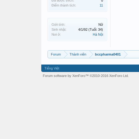
Đã được thích:
0
Điểm thành tích:
11
Giới tính:
Nữ
Sinh nhật:
4/1/92
(Tuổi: 34)
Nơi ở:
Hà Nội
Forum
Thành viên
bccpharma0401
Tiếng Việt
Forum software by XenForo™
©2010-2016 XenForo Ltd.