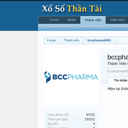
Forum
Media
Help Links
Thành viên
Thành viên tiêu biểu
Thành viên đã đăng ký
Đang truy
Forum
Thành viên
bccpharma0401
bccph
Thành Viên
bccpharma0401
Tin nhắn
Hiện tại kh
Hoạt động cuối:
9/7/21
Tham gia ngày:
13/1/21
Bài viết:
4