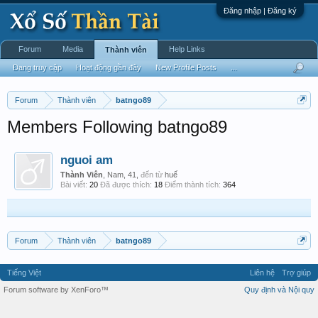
Đăng nhập | Đăng ký
Forum
Media
Help Links
Thành viên
Đang truy cập
Hoạt động gần đây
New Profile Posts
...
Forum
Thành viên
batngo89
Members Following batngo89
nguoi am
Thành Viên
, Nam, 41,
đến từ
huế
Bài viết:
20
Đã được thích:
18
Điểm thành tích:
364
Forum
Thành viên
batngo89
Tiếng Việt
Liên hệ
Trợ giúp
Forum software by XenForo™
Quy định và Nội quy