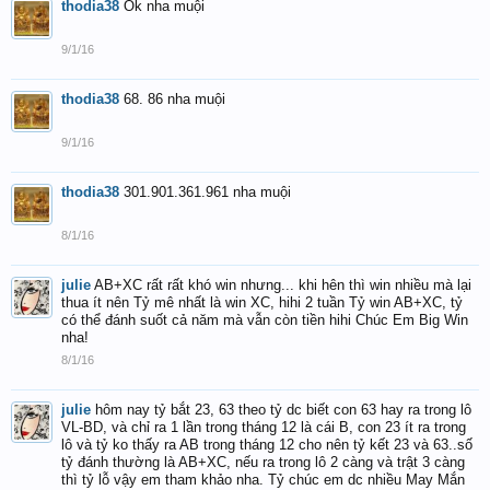
thodia38
Ok nha muội
9/1/16
thodia38
68. 86 nha muội
9/1/16
thodia38
301.901.361.961 nha muội
8/1/16
julie
AB+XC rất rất khó win nhưng... khi hên thì win nhiều mà lại
thua ít nên Tỷ mê nhất là win XC, hihi 2 tuần Tỷ win AB+XC, tỷ
có thể đánh suốt cả năm mà vẫn còn tiền hihi Chúc Em Big Win
nha!
8/1/16
julie
hôm nay tỷ bắt 23, 63 theo tỷ dc biết con 63 hay ra trong lô
VL-BD, và chỉ ra 1 lần trong tháng 12 là cái B, con 23 ít ra trong
lô và tỷ ko thấy ra AB trong tháng 12 cho nên tỷ kết 23 và 63..số
tỷ đánh thường là AB+XC, nếu ra trong lô 2 càng và trật 3 càng
thì tỷ lỗ vậy em tham khảo nha. Tỷ chúc em dc nhiều May Mắn