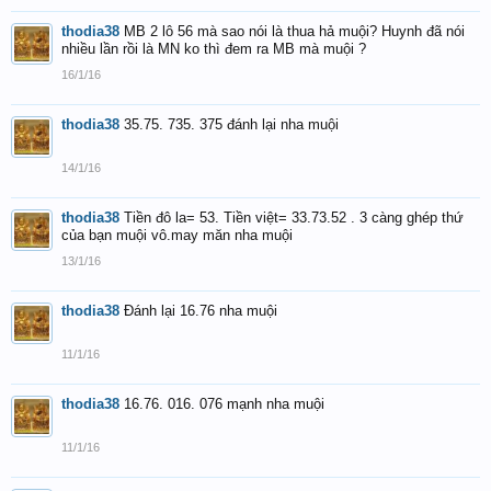
thodia38
MB 2 lô 56 mà sao nói là thua hả muội? Huynh đã nói
nhiều lần rồi là MN ko thì đem ra MB mà muội ?
16/1/16
thodia38
35.75. 735. 375 đánh lại nha muội
14/1/16
thodia38
Tiền đô la= 53. Tiền việt= 33.73.52 . 3 càng ghép thứ
của bạn muội vô.may măn nha muội
13/1/16
thodia38
Đánh lại 16.76 nha muội
11/1/16
thodia38
16.76. 016. 076 mạnh nha muội
11/1/16