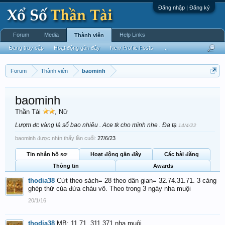
Đăng nhập | Đăng ký
Forum
Media
Help Links
Thành viên
Đang truy cập
Hoạt động gần đây
New Profile Posts
...
Forum
Thành viên
baominh
baominh
Thần Tài
, Nữ
Lượm đc vàng là số bao nhiêu . Ace tk cho mình nhe . Đa tạ
14/4/22
baominh được nhìn thấy lần cuối:
27/6/23
Tin nhắn hồ sơ
Hoạt động gần đây
Các bài đăng
Thông tin
Awards
thodia38
Cứt theo sách= 28 theo dân gian= 32.74.31.71. 3 càng
ghép thứ của đứa cháu vô. Theo trong 3 ngày nha muội
20/1/16
thodia38
MB: 11.71. 311.371 nha muội