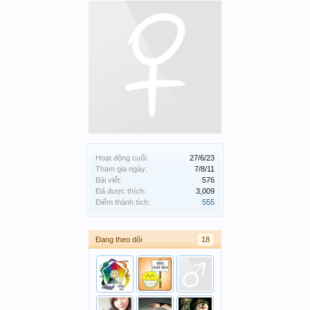
Hoạt động cuối:
27/6/23
Tham gia ngày:
7/8/11
Bài viết:
576
Đã được thích:
3,009
Điểm thành tích:
555
Đang theo dõi
18