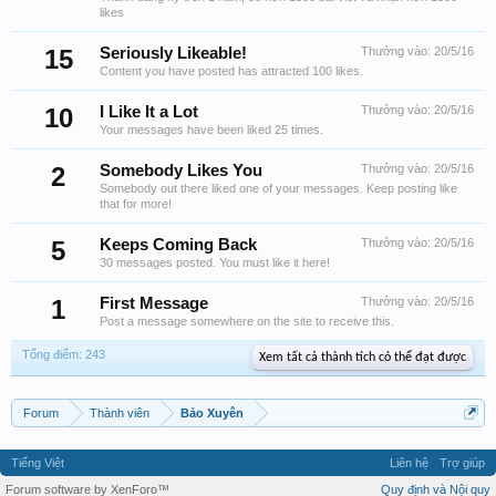
likes
15
Seriously Likeable!
Thưởng vào:
20/5/16
Content you have posted has attracted 100 likes.
10
I Like It a Lot
Thưởng vào:
20/5/16
Your messages have been liked 25 times.
2
Somebody Likes You
Thưởng vào:
20/5/16
Somebody out there liked one of your messages. Keep posting like
that for more!
5
Keeps Coming Back
Thưởng vào:
20/5/16
30 messages posted. You must like it here!
1
First Message
Thưởng vào:
20/5/16
Post a message somewhere on the site to receive this.
Tổng điểm: 243
Xem tất cả thành tích có thể đạt được
Forum
Thành viên
Bảo Xuyên
Tiếng Việt
Liên hệ
Trợ giúp
Forum software by XenForo™
Quy định và Nội quy