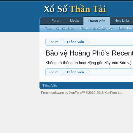
Forum
Media
Help Links
Thành viên
Thành viên tiêu biểu
Thành viên đã đăng ký
Đang truy
Forum
Thành viên
Bảo vệ Hoàng Phổ's Recent 
Không có thông tin hoạt động gần đây của Bảo vệ
Forum
Thành viên
Tiếng Việt
Forum software by XenForo™
©2010-2016 XenForo Ltd.