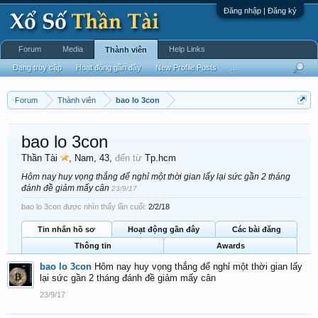
Đăng nhập | Đăng ký
Forum
Media
Help Links
Thành viên
Đang truy cập
Hoạt động gần đây
New Profile Posts
...
Forum
Thành viên
bao lo 3con
bao lo 3con
Thần Tài
, Nam, 43,
đến từ
Tp.hcm
Hôm nay huy vọng thắng để nghỉ một thời gian lấy lại sức gần 2 tháng
đánh đề giảm mấy cân
23/9/17
bao lo 3con được nhìn thấy lần cuối:
2/2/18
Tin nhắn hồ sơ
Hoạt động gần đây
Các bài đăng
Thông tin
Awards
bao lo 3con
Hôm nay huy vọng thắng để nghỉ một thời gian lấy
lại sức gần 2 tháng đánh đề giảm mấy cân
23/9/17