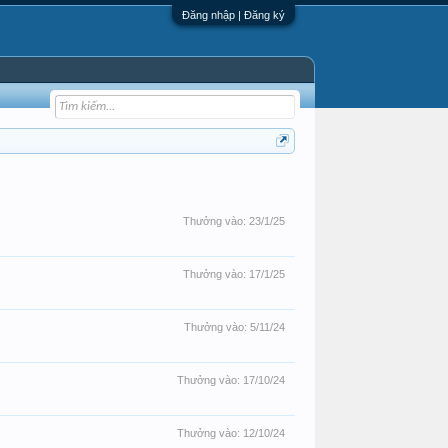
Đăng nhập | Đăng ký
Thưởng vào:
23/1/25
Thưởng vào:
17/1/25
Thưởng vào:
5/11/24
Thưởng vào:
17/10/24
Thưởng vào:
12/10/24