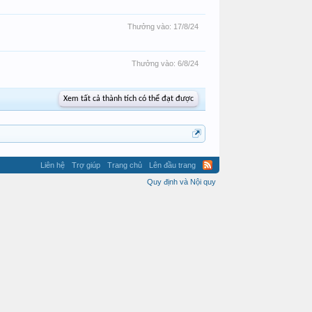
Thưởng vào:
17/8/24
Thưởng vào:
6/8/24
Xem tất cả thành tích có thể đạt được
Liên hệ
Trợ giúp
Trang chủ
Lên đầu trang
Quy định và Nội quy