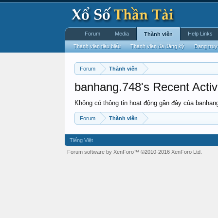
Forum
Media
Help Links
Thành viên
Thành viên tiêu biểu
Thành viên đã đăng ký
Đang truy
Forum
Thành viên
banhang.748's Recent Activ
Không có thông tin hoạt động gần đây của banhan
Forum
Thành viên
Tiếng Việt
Forum software by XenForo™
©2010-2016 XenForo Ltd.