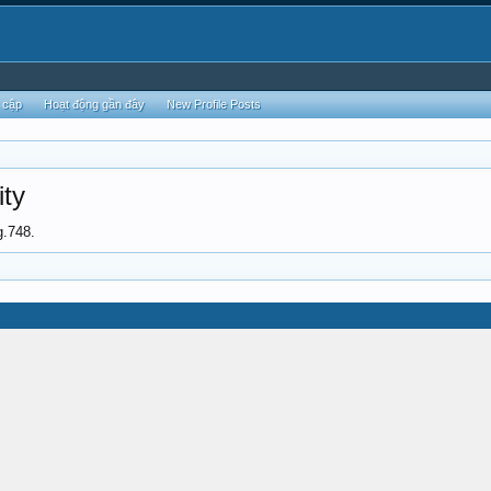
 cập
Hoạt động gần đây
New Profile Posts
ity
g.748.