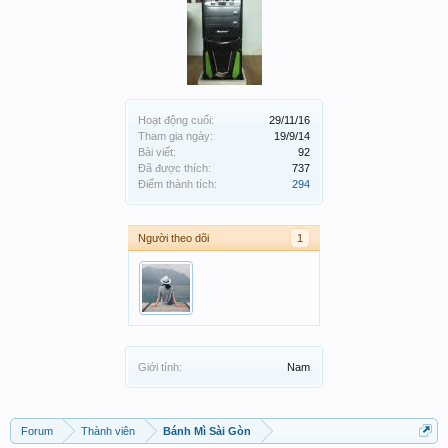
Hoạt động cuối:
29/11/16
Tham gia ngày:
19/9/14
Bài viết:
92
Đã được thích:
737
Điểm thành tích:
294
Người theo dõi
1
Giới tính:
Nam
Forum
Thành viên
Bánh Mì Sài Gòn