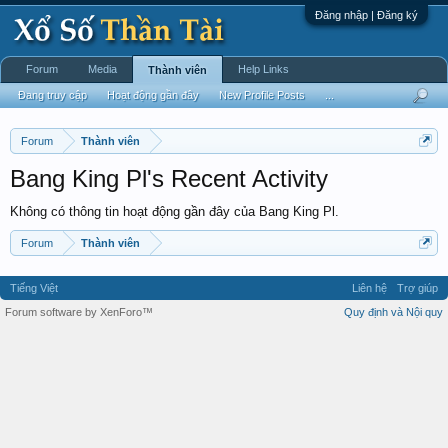
Đăng nhập | Đăng ký
Forum
Media
Help Links
Thành viên
Đang truy cập
Hoạt động gần đây
New Profile Posts
...
Forum
Thành viên
Bang King Pl's Recent Activity
Không có thông tin hoạt động gần đây của Bang King Pl.
Forum
Thành viên
Tiếng Việt
Liên hệ
Trợ giúp
Forum software by XenForo™
Quy định và Nội quy