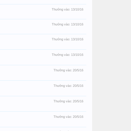
Thưởng vào:
13/10/16
Thưởng vào:
13/10/16
Thưởng vào:
13/10/16
Thưởng vào:
13/10/16
Thưởng vào:
20/5/16
Thưởng vào:
20/5/16
Thưởng vào:
20/5/16
Thưởng vào:
20/5/16