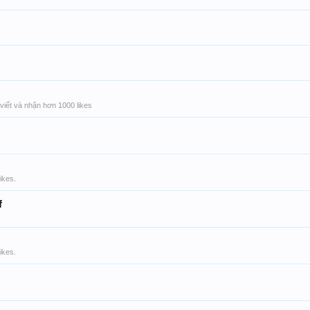
viết và nhận hơn 1000 likes
ikes.
f
ikes.