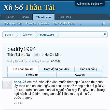
Đăng nhập | Đăng ký
Forum
Media
Help Links
Thành viên
Đang truy cập
Hoạt động gần đây
New Profile Posts
...
Forum
Thành viên
baddy1994
baddy1994
Thần Tài
, Nam,
đến từ
Ho Chi Minh
baddy1994 được nhìn thấy lần cuối:
4/10/20
Tin nhắn hồ sơ
Hoạt động gần đây
Các bài đăng
Thông tin
Awards
haha123
em mới vào diễn đàn muốn theo pp của anh thì,ccnh
lấy theo can chi của ngày có phải ko anh? mong anh chỉ giáo.vì
em xem trên lịch vạn niên.vd ngyaf hôm nay là ngày hỏa.nhưng
ngũ hành lại là kim.mong anh chỉ 1 lần đường đi nước
bước.thanks
23/3/13