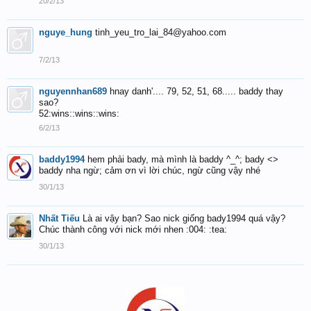
20/2/13
nguye_hung
tinh_yeu_tro_lai_84@yahoo.com
7/2/13
nguyennhan689
hnay danh'.... 79, 52, 51, 68..... baddy thay
sao?
52:wins::wins::wins:
6/2/13
baddy1994
hem phải bady, mà mình là baddy ^_^; bady <>
baddy nha ngừ; cảm ơn vì lời chúc, ngừ cũng vậy nhé
30/1/13
Nhất Tiếu
Là ai vậy bạn? Sao nick giống bady1994 quá vậy?
Chúc thành công với nick mới nhen :004: :tea:
30/1/13