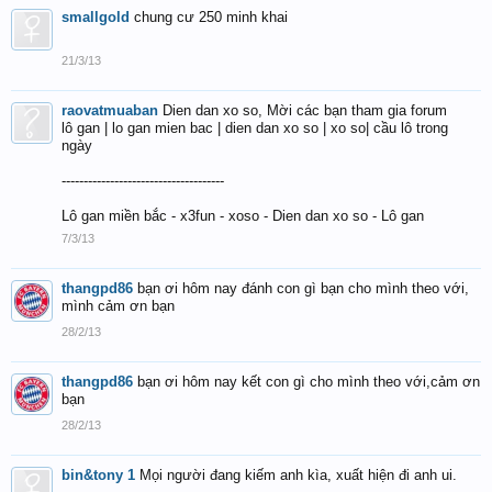
smallgold
chung cư 250 minh khai
21/3/13
raovatmuaban
Dien dan xo so, Mời các bạn tham gia forum
lô gan | lo gan mien bac | dien dan xo so | xo so| cầu lô trong
ngày
-------------------------------------
Lô gan miền bắc - x3fun - xoso - Dien dan xo so - Lô gan
7/3/13
thangpd86
bạn ơi hôm nay đánh con gì bạn cho mình theo với,
mình cảm ơn bạn
28/2/13
thangpd86
bạn ơi hôm nay kết con gì cho mình theo với,cảm ơn
bạn
28/2/13
bin&tony 1
Mọi người đang kiếm anh kìa, xuất hiện đi anh ui.