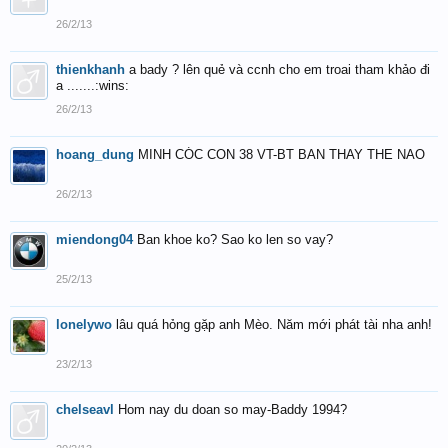
26/2/13
thienkhanh
a bady ? lên quẻ và ccnh cho em troai tham khảo đi
a .......:wins:
26/2/13
hoang_dung
MINH CÓC CON 38 VT-BT BAN THAY THE NAO
26/2/13
miendong04
Ban khoe ko? Sao ko len so vay?
25/2/13
lonelywo
lâu quá hỏng gặp anh Mèo. Năm mới phát tài nha anh!
23/2/13
chelseavl
Hom nay du doan so may-Baddy 1994?