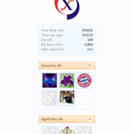
Hoạt động cuối:
4/10/20
Tham gia ngày:
21/1/13
Bài viết:
158
Đã được thích:
6,854
Điểm thành tích:
554
Đang theo dõi
5
Người theo dõi
4