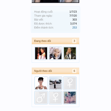
Hoạt động cuối:
1/7/23
Tham gia ngày:
7/7/20
Bài viết:
303
Đã được thích:
3,074
Điểm thành tích:
253
Đang theo dõi
3
Người theo dõi
6