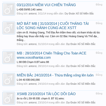
03/11/2014 NIỀM VUI CHIẾN THẮNG
Đăng
L+ĐB:59/95:140::wins:
Đăng bởi:
antoroi
,
3/11/14
trong diễn đàn:
Dự Đoán Xổ Số Miền Bắc
MỞ BÁT MB [ 31/10/2014 ] CUỐI THÁNG TÀI
Đăng
LỘC SONG HÀNH CÙNG ACE XSTT
cảm ơn B. Hoàng Giang, Thổ Địa Âm thầm theo dõi, và tham khảo dù lúc
thắng hay thua vẫn thấy vui. Cảm ơn 02 Bác Hoàng Giang Và Thổ địa ,
thắng...
Đăng bởi:
antoroi
,
31/10/14
trong diễn đàn:
Dự Đoán Xổ Số Miền Bắc
MB : 28/10/2014 Chiến Thắng Cho Toàn ACE
Đăng
www.xosothantai.com
L:88 ĐB:Chạm 8.BT:wins:88
Đăng bởi:
antoroi
,
28/10/14
trong diễn đàn:
Dự Đoán Xổ Số Miền Bắc
MIỀN BẮc 24/10/2014 - Thừa thắng xông lên luôn
Đăng
L:04-40 ĐB:040,090
Đăng bởi:
antoroi
,
24/10/14
trong diễn đàn:
Dự Đoán Xổ Số Miền Bắc
XSMB 23/10/2014 TÀI LỘC DỒI DÀO
Đăng
ăn to rồi L:59-95 ĐB: chạm 8. BT 81:wins:
Đăng bởi:
antoroi
,
23/10/14
trong diễn đàn:
Dự Đoán Xổ Số Miền Bắc