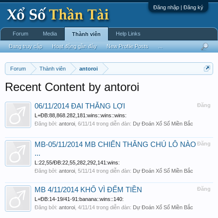
Đăng nhập | Đăng ký
Forum
Media
Help Links
Thành viên
Đang truy cập
Hoạt động gần đây
New Profile Posts
...
Forum
Thành viên
antoroi
Recent Content by antoroi
06/11/2014 ĐẠI THẮNG LỢI
Đăng
L+ĐB:88,868.282,181:wins::wins::wins:
Đăng bởi:
antoroi
,
6/11/14
trong diễn đàn:
Dự Đoán Xổ Số Miền Bắc
MB-05/11/2014 MB CHIẾN THẮNG CHỦ LÔ NÀO
Đăng
...
L:22,55/ĐB:22,55,282,292,141:wins:
Đăng bởi:
antoroi
,
5/11/14
trong diễn đàn:
Dự Đoán Xổ Số Miền Bắc
MB 4/11/2014 KHỔ VÌ ĐẾM TIỀN
Đăng
L+ĐB:14-19/41-91:banana::wins::140:
Đăng bởi:
antoroi
,
4/11/14
trong diễn đàn:
Dự Đoán Xổ Số Miền Bắc