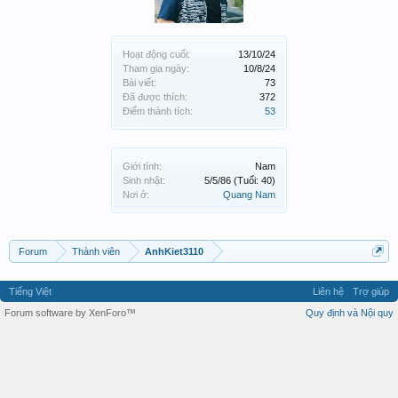
Hoạt động cuối:
13/10/24
Tham gia ngày:
10/8/24
Bài viết:
73
Đã được thích:
372
Điểm thành tích:
53
Giới tính:
Nam
Sinh nhật:
5/5/86
(Tuổi: 40)
Nơi ở:
Quang Nam
Forum
Thành viên
AnhKiet3110
Tiếng Việt
Liên hệ
Trợ giúp
Forum software by XenForo™
Quy định và Nội quy