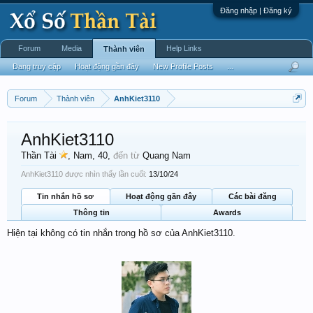
Đăng nhập | Đăng ký
Forum
Media
Help Links
Thành viên
Đang truy cập
Hoạt động gần đây
New Profile Posts
...
Forum
Thành viên
AnhKiet3110
AnhKiet3110
Thần Tài
, Nam, 40,
đến từ
Quang Nam
AnhKiet3110 được nhìn thấy lần cuối:
13/10/24
Tin nhắn hồ sơ
Hoạt động gần đây
Các bài đăng
Thông tin
Awards
Hiện tại không có tin nhắn trong hồ sơ của AnhKiet3110.