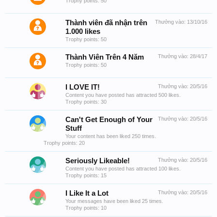
Trophy points: 50
Thành viên đã nhận trên
Thưởng vào:
13/10/16
1.000 likes
Trophy points: 50
Thành Viên Trên 4 Năm
Thưởng vào:
28/4/17
Trophy points: 50
I LOVE IT!
Thưởng vào:
20/5/16
Content you have posted has attracted 500 likes.
Trophy points: 30
Can't Get Enough of Your
Thưởng vào:
20/5/16
Stuff
Your content has been liked 250 times.
Trophy points: 20
Seriously Likeable!
Thưởng vào:
20/5/16
Content you have posted has attracted 100 likes.
Trophy points: 15
I Like It a Lot
Thưởng vào:
20/5/16
Your messages have been liked 25 times.
Trophy points: 10