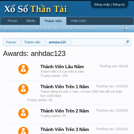
Đăng nhập | Đăng ký
Forum
Media
Help Links
Thành viên
Đang truy cập
Hoạt động gần đây
New Profile Posts
...
Forum
Thành viên
anhdac123
Awards: anhdac123
Thành Viên Lâu Năm
Thưởng vào:
8/1/20
Thành viên cổ cựu trên 5 năm
Trophy points: 100
Thành Viên Trên 1 Năm
Thưởng vào:
13/10/16
Thành đăng ký trên 1 năm, có hơn 1000 bài viết và nhận
hơn 1000 likes
Trophy points: 50
Thành Viên Trên 2 Năm
Thưởng vào:
13/10/16
Trophy points: 50
Thành Viên Trên 3 Năm
Thưởng vào:
13/10/16