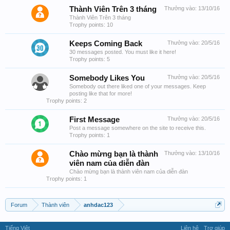
Thành Viên Trên 3 tháng
Thưởng vào:
13/10/16
Thành Viên Trên 3 tháng
Trophy points: 10
Keeps Coming Back
Thưởng vào:
20/5/16
30 messages posted. You must like it here!
Trophy points: 5
Somebody Likes You
Thưởng vào:
20/5/16
Somebody out there liked one of your messages. Keep
posting like that for more!
Trophy points: 2
First Message
Thưởng vào:
20/5/16
Post a message somewhere on the site to receive this.
Trophy points: 1
Chào mừng bạn là thành
Thưởng vào:
13/10/16
viên nam của diễn đàn
Chào mừng bạn là thành viên nam của diễn đàn
Trophy points: 1
Forum
Thành viên
anhdac123
Tiếng Việt
Liên hệ
Trợ giúp