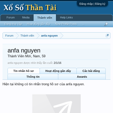
Đăng nhập | Đăng ký
Forum
Media
Help Links
Thành viên
Đang truy cập
Hoạt động gần đây
New Profile Posts
...
Forum
Thành viên
anfa nguyen
anfa nguyen
Thành Viên Mới
, Nam, 59
anfa nguyen được nhìn thấy lần cuối:
2/1/16
Tin nhắn hồ sơ
Hoạt động gần đây
Các bài đăng
Thông tin
Awards
Hiện tại không có tin nhắn trong hồ sơ của anfa nguyen.