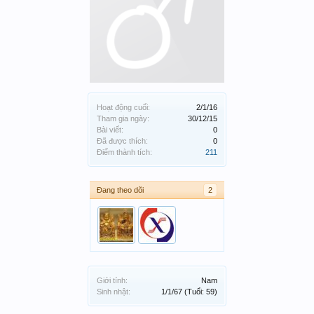
Hoạt động cuối:
2/1/16
Tham gia ngày:
30/12/15
Bài viết:
0
Đã được thích:
0
Điểm thành tích:
211
Đang theo dõi
2
Giới tính:
Nam
Sinh nhật:
1/1/67
(Tuổi: 59)