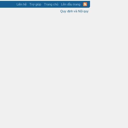
Liên hệ
Trợ giúp
Trang chủ
Lên đầu trang
Quy định và Nội quy