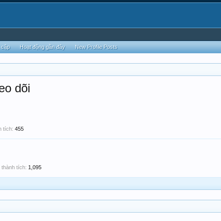
 cập
Hoạt động gần đây
New Profile Posts
eo dõi
 tích:
455
thành tích:
1,095