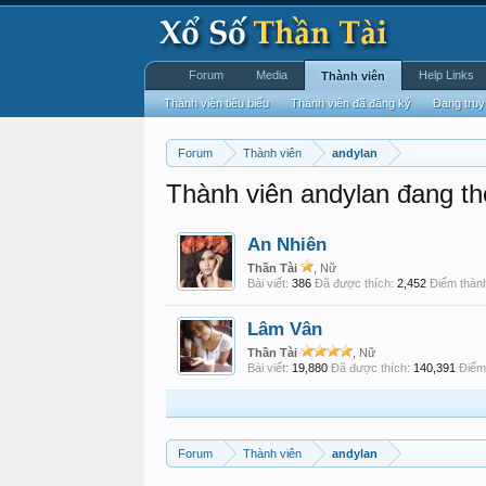
Forum
Media
Help Links
Thành viên
Thành viên tiêu biểu
Thành viên đã đăng ký
Đang truy
Forum
Thành viên
andylan
Thành viên andylan đang th
An Nhiên
Thần Tài
, Nữ
Bài viết:
386
Đã được thích:
2,452
Điểm thành
Lâm Vân
Thần Tài
, Nữ
Bài viết:
19,880
Đã được thích:
140,391
Điểm 
Forum
Thành viên
andylan