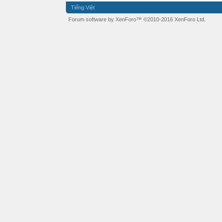
Tiếng Việt
Forum software by XenForo™
©2010-2016 XenForo Ltd.