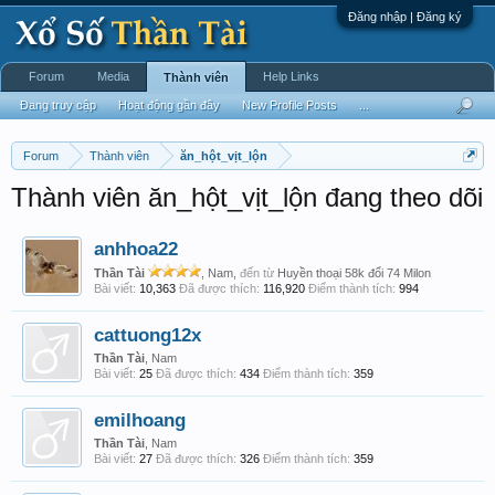
Đăng nhập | Đăng ký
Forum
Media
Help Links
Thành viên
Đang truy cập
Hoạt động gần đây
New Profile Posts
...
Forum
Thành viên
ăn_hột_vịt_lộn
Thành viên ăn_hột_vịt_lộn đang theo dõi
anhhoa22
Thần Tài
, Nam,
đến từ
Huyền thoại 58k đổi 74 Milon
Bài viết:
10,363
Đã được thích:
116,920
Điểm thành tích:
994
cattuong12x
Thần Tài
, Nam
Bài viết:
25
Đã được thích:
434
Điểm thành tích:
359
emilhoang
Thần Tài
, Nam
Bài viết:
27
Đã được thích:
326
Điểm thành tích:
359