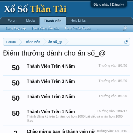
Đăng nhập | Đăng ký
Forum
Media
Help Links
Thành viên
Đang truy cập
Hoạt động gần đây
New Profile Posts
...
Forum
Thành viên
ẩn số_@
Điểm thưởng dành cho ẩn số_@
50
Thành Viên Trên 4 Năm
Thưởng vào:
8/1/20
50
Thành Viên Trên 3 Năm
Thưởng vào:
8/1/20
50
Thành Viên Trên 2 Năm
Thưởng vào:
8/1/20
50
Thành Viên Trên 1 Năm
Thưởng vào:
28/4/17
Thành đăng ký trên 1 năm, có hơn 1000 bài viết và nhận hơn 1000
likes
Chào mừng bạn là thành viên nữ
Thưởng vào:
13/10/16