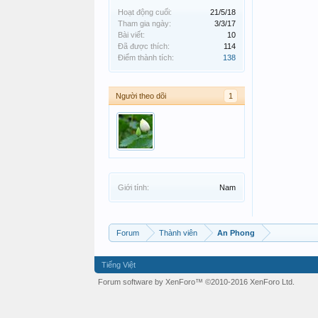
Hoạt động cuối:
21/5/18
Tham gia ngày:
3/3/17
Bài viết:
10
Đã được thích:
114
Điểm thành tích:
138
Người theo dõi
1
Giới tính:
Nam
Forum
Thành viên
An Phong
Tiếng Việt
Forum software by XenForo™
©2010-2016 XenForo Ltd.