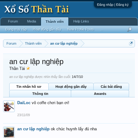
Đăng nhập | Đăng ký
Forum
Media
Help Links
Thành viên
Đang truy cập
Hoạt động gần đây
New Profile Posts
...
Forum
Thành viên
an cư lập nghiệp
an cư lập nghiệp
Thần Tài
an cư lập nghiệp được nhìn thấy lần cuối:
14/7/10
Tin nhắn hồ sơ
Hoạt động gần đây
Các bài đăng
Thông tin
Awards
DaiLoc
vô coffe chơi bạn ơi!
23/11/09
an cư lập nghiệp
ok chúc huynh lấy đủ nha