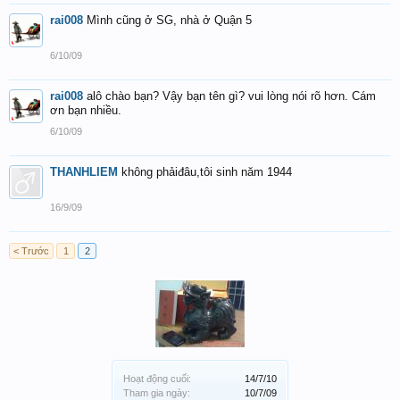
rai008
Mình cũng ở SG, nhà ở Quận 5
6/10/09
rai008
alô chào bạn? Vậy bạn tên gì? vui lòng nói rõ hơn. Cám
ơn bạn nhiều.
6/10/09
THANHLIEM
không phảiđâu,tôi sinh năm 1944
16/9/09
< Trước
1
2
Hoạt động cuối:
14/7/10
Tham gia ngày:
10/7/09