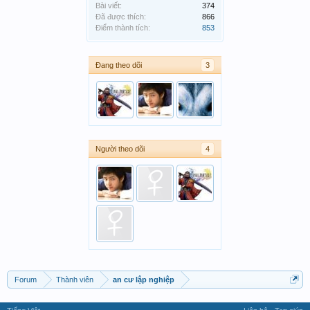
Bài viết:
374
Đã được thích:
866
Điểm thành tích:
853
Đang theo dõi
3
Người theo dõi
4
Forum
Thành viên
an cư lập nghiệp