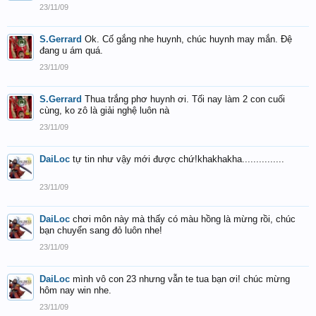
23/11/09
S.Gerrard
Ok. Cố gắng nhe huynh, chúc huynh may mắn. Đệ
đang u ám quá.
23/11/09
S.Gerrard
Thua trắng phơ huynh ơi. Tối nay làm 2 con cuối
cùng, ko zô là giải nghệ luôn nà
23/11/09
DaiLoc
tự tin như vậy mới được chứ!khakhakha...............
23/11/09
DaiLoc
chơi môn này mà thấy có màu hồng là mừng rồi, chúc
bạn chuyển sang đỏ luôn nhe!
23/11/09
DaiLoc
mình vô con 23 nhưng vẫn te tua bạn ơi! chúc mừng
hôm nay win nhe.
23/11/09