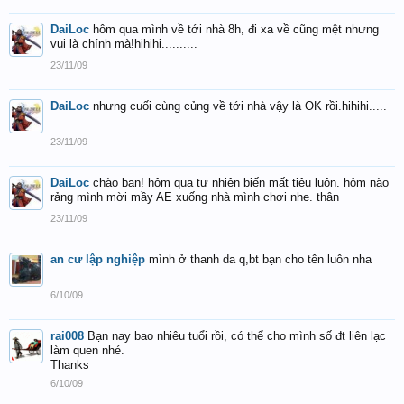
DaiLoc
hôm qua mình về tới nhà 8h, đi xa về cũng mệt nhưng
vui là chính mà!hihihi..........
23/11/09
DaiLoc
nhưng cuối cùng củng về tới nhà vậy là OK rồi.hihihi.....
23/11/09
DaiLoc
chào bạn! hôm qua tự nhiên biến mất tiêu luôn. hôm nào
rảng mình mời mầy AE xuống nhà mình chơi nhe. thân
23/11/09
an cư lập nghiệp
mình ở thanh da q,bt bạn cho tên luôn nha
6/10/09
rai008
Bạn nay bao nhiêu tuổi rồi, có thể cho mình số đt liên lạc
làm quen nhé.
Thanks
6/10/09