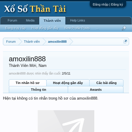
Đăng nhập | Đăng ký
Forum
Media
Help Links
Thành viên
Đang truy cập
Hoạt động gần đây
New Profile Posts
...
Forum
Thành viên
amoxilin888
amoxilin888
Thành Viên Mới
, Nam
amoxilin888 được nhìn thấy lần cuối:
2/5/11
Tin nhắn hồ sơ
Hoạt động gần đây
Các bài đăng
Thông tin
Awards
Hiện tại không có tin nhắn trong hồ sơ của amoxilin888.