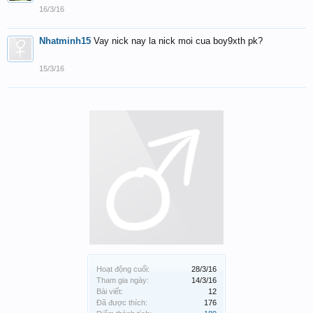
16/3/16
Nhatminh15
Vay nick nay la nick moi cua boy9xth pk?
15/3/16
Hoạt động cuối:
28/3/16
Tham gia ngày:
14/3/16
Bài viết:
12
Đã được thích:
176