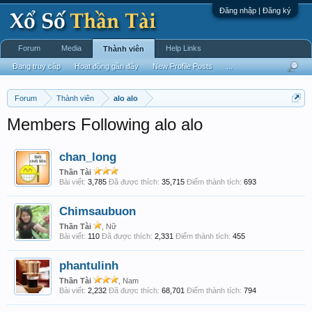
Đăng nhập | Đăng ký
Forum
Media
Help Links
Thành viên
Đang truy cập
Hoạt động gần đây
New Profile Posts
...
Forum
Thành viên
alo alo
Members Following alo alo
chan_long
Thần Tài
Bài viết:
3,785
Đã được thích:
35,715
Điểm thành tích:
693
Chimsaubuon
Thần Tài
, Nữ
Bài viết:
110
Đã được thích:
2,331
Điểm thành tích:
455
phantulinh
Thần Tài
, Nam
Bài viết:
2,232
Đã được thích:
68,701
Điểm thành tích:
794