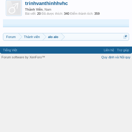
trinhvanthinhhvhc
Thành Viên
, Nam
Bài viết:
20
Đã được thích:
340
Điểm thành tích:
359
Forum
Thành viên
alo alo
Tiếng Việt
Liên hệ
Trợ giúp
Forum software by XenForo™
Quy định và Nội quy