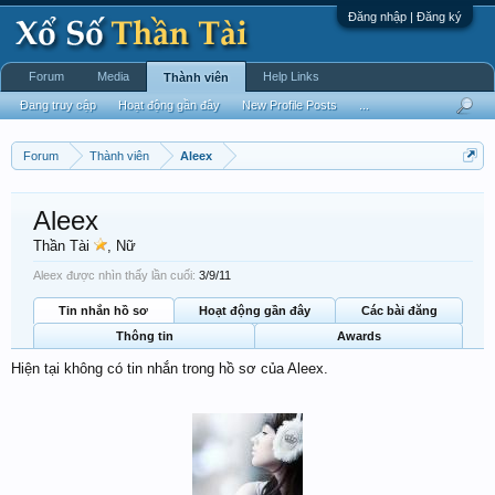
Đăng nhập | Đăng ký
Forum
Media
Help Links
Thành viên
Đang truy cập
Hoạt động gần đây
New Profile Posts
...
Forum
Thành viên
Aleex
Aleex
Thần Tài
, Nữ
Aleex được nhìn thấy lần cuối:
3/9/11
Tin nhắn hồ sơ
Hoạt động gần đây
Các bài đăng
Thông tin
Awards
Hiện tại không có tin nhắn trong hồ sơ của Aleex.