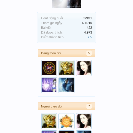
Hoạt động cuối:
3/9/11
Tham gia ngày:
1/11/10
Bài viết:
422
Đã được thích:
4,973
Điểm thành tích:
505
Đang theo dõi
5
Người theo dõi
7