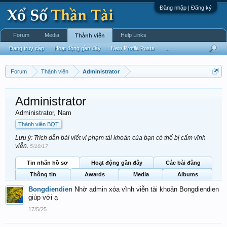
Đăng nhập | Đăng ký
Forum
Media
Help Links
Thành viên
Đang truy cập
Hoạt động gần đây
New Profile Posts
...
Forum
Thành viên
Administrator
Administrator
Administrator
, Nam
Thành viên BQT
Lưu ý: Trích dẫn bài viết vi phạm tài khoản của bạn có thể bị cấm vĩnh
viễn.
5/10/17
Tin nhắn hồ sơ
Hoạt động gần đây
Các bài đăng
Thông tin
Awards
Media
Albums
Bongdiendien
Nhờ admin xóa vĩnh viễn tài khoản Bongdiendien
giúp với ạ
17/5/25