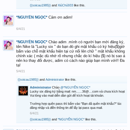
{{soicau1985}}
and
XiủChủ933
like this.
*NGUYÊN NGỌC*
Cảm ơn adim!
6/4/21
*NGUYÊN NGỌC*
Chào adim .mình có người bạn mới đăng ký,
tên Nike là "Lucky six " do bạn đó ghi mật khẩu có ký hiệu($)giờ
bấm vào chỗ mật khẩu hiện tại cứ nổi lên chữ " mật khẩu không
chính xác ( mặc dù nhớ rõ nhưng chắc do kí hiệu ($) nó bị sao á
nên ko thay đổi được, adim có cách nào giúp bạn mình với!! Đa
tạ!
5/4/21
{{soicau1985}}
and
Administrator
like this.
Administrator
Chào
@*NGUYÊN NGỌC*
Lucky six đăng ký bằng mail: nm.......36@....com và chưa kích hoạt
Vui lòng vào mail diễn đàn gửi để kích hoạt tài khoản.
Trường hợp quên pass thì bấm vào "Bạn đã quên mật khẩu?" lúc
đăng nhập và điền thông tin để lấy lại pass qua mail.
6/4/21
{{soicau1985}}
and
*NGUYÊN NGỌC*
like this.