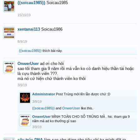
{{soicau1985}}
Soicau1985
15/10/19
xentanai113
Soicau1986
8/9/19
{{soicau1985}}
thích bài này.
OnwerUser
ad ơi cho hỏi
sao tôi tham gia 9 năm rồi mà vẫn ko có danh hiệu thần tài hoặc
là cựu thành viên ???.
mà nó cứ hiện chử thành viên ko thôi
3/9/19
Administrator
Post Trúng mới lên lần được chứ :D
3/9/19
{{soicau1985}}
and
OnwerUser
like this.
OnwerUser
MÌNH TOÀN CHO SỐ TRÚNG MÀ . hic. tham gia 9
năm mà ad ko thưởng gì sao
3/9/19
cấu trúc DNA
làm sao cho dúng cho tiêu chí tự mình dặt ra