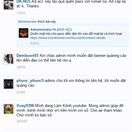
DK-NO1
Ad acc này lâu quá quên pass với Gmail rùi. Ad cấp lại
đc k. Thanks
7/3/21
Administrator
thích bài này.
Administrator
Hi
@DK-NO1
Quên mail mà còn pass diễn đàn thì vào đổi mail lại và kích hoạt.
https://www.xosothantai.com/account/contact-details
6/4/21
Dembuon93
Xin chào admin mình muốn đặt banner quảnng cáo
lên diễn đàn có thể liên hệ ntn ạ
2/8/20
phuoc_phuoc5
admin cho tôi xin thông tin liên hệ, tôi muốn đặt
quảng cáo
3/3/20
Xoay9398
Mình đang Làm Kênh youtube. Mong admin giúp đỡ
mình .kênh mình nhờ ơn trên mình xin số. Cho ae tham khảo.
Chứ mình ko bán số
20/2/20