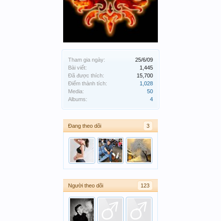
Tham gia ngày:
25/6/09
Bài viết:
1,445
Đã được thích:
15,700
Điểm thành tích:
1,028
Media:
50
Albums:
4
Đang theo dõi
3
Người theo dõi
123