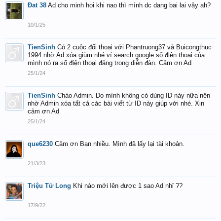
Đat 38
Ad cho minh hoi khi nao thì mình dc dang bai lai vậy ah?
10/1/25
TienSinh
Có 2 cuộc đối thoại với Phantruong37 và Buicongthuc
1994 nhờ Ad xóa giùm nhé ví search google số điện thoại của
mình nó ra số điện thoại đăng trong diễn đàn. Cảm ơn Ad
25/1/24
TienSinh
Chào Admin. Do mình không có dùng ID này nữa nên
nhờ Admin xóa tất cả các bài viết từ ID này giúp với nhé. Xin
cảm ơn Ad
25/1/24
que6230
Cảm ơn Bạn nhiều. Mình đã lấy lại tài khoản.
21/3/23
Triệu Tử Long
Khi nào mới lên được 1 sao Ad nhỉ ??
17/9/22