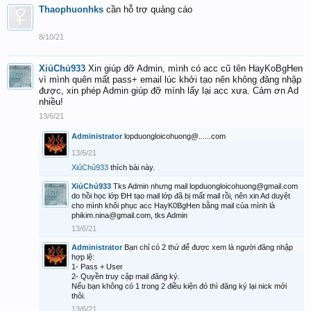
Thaophuonhks
cần hỗ trợ quảng cáo
8/10/21
XiủChủ933
Xin giúp đỡ Admin, mình có acc cũ tên HayKoBgHen
vì mình quên mất pass+ email lúc khởi tạo nên không đăng nhập
được, xin phép Admin giúp đỡ mình lấy lại acc xưa. Cảm ơn Ad
nhiều!
13/6/21
Administrator
lopduongloicohuong@......com
13/6/21
XiủChủ933
thích bài này.
XiủChủ933
Tks Admin nhưng mail lopduongloicohuong@gmail.com
do hồi học lớp ĐH tạo mail lớp đã bị mất mail rồi, nên xin Ad duyệt
cho mình khôi phục acc HayK0BgHen bằng mail của mình là
phikim.nina@gmail.com, tks Admin
13/6/21
Administrator
Bạn chỉ có 2 thứ để được xem là người đăng nhập
hợp lệ:
1- Pass + User
2- Quyền truy cập mail đăng ký.
Nếu bạn không có 1 trong 2 điều kiện đó thì đăng ký lại nick mới
thôi.
13/6/21