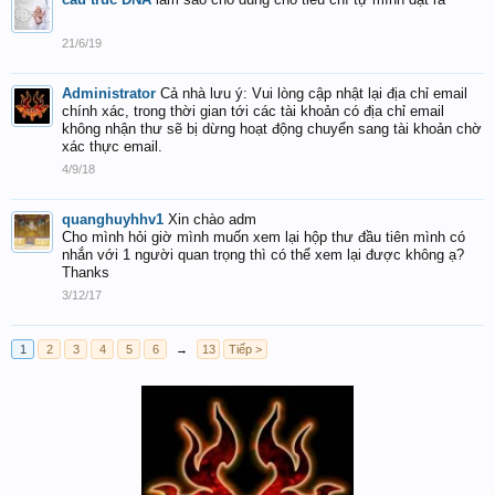
21/6/19
Administrator
Cả nhà lưu ý: Vui lòng cập nhật lại địa chỉ email
chính xác, trong thời gian tới các tài khoản có địa chỉ email
không nhận thư sẽ bị dừng hoạt động chuyển sang tài khoản chờ
xác thực email.
4/9/18
quanghuyhhv1
Xin chào adm
Cho mình hỏi giờ mình muốn xem lại hộp thư đầu tiên mình có
nhắn với 1 người quan trọng thì có thể xem lại được không ạ?
Thanks
3/12/17
1
2
3
4
5
6
→
13
Tiếp >