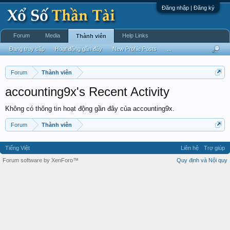
Đăng nhập | Đăng ký
Forum
Media
Help Links
Thành viên
Đang truy cập
Hoạt động gần đây
New Profile Posts
...
Forum
Thành viên
accounting9x's Recent Activity
Không có thông tin hoạt động gần đây của accounting9x.
Forum
Thành viên
Tiếng Việt
Liên hệ
Trợ giúp
Forum software by XenForo™
Quy định và Nội quy