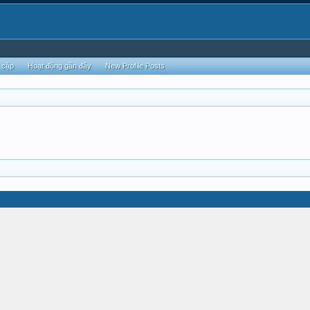
 cập
Hoạt động gần đây
New Profile Posts