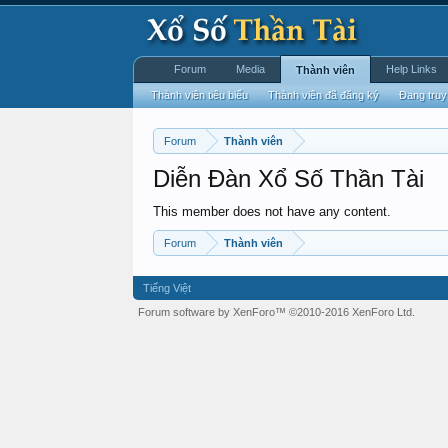
Forum
Media
Help Links
Thành viên
Thành viên tiêu biểu
Thành viên đã đăng ký
Đang truy
Forum
Thành viên
Diễn Đàn Xổ Số Thần Tài
This member does not have any content.
Forum
Thành viên
Tiếng Việt
Forum software by XenForo™
©2010-2016 XenForo Ltd.