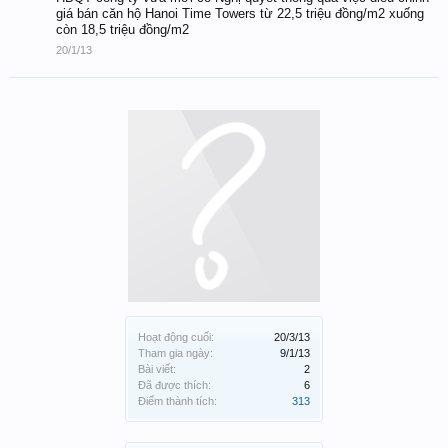
giá bán căn hộ Hanoi Time Towers từ 22,5 triệu đồng/m2 xuống
còn 18,5 triệu đồng/m2
20/1/13
Hoạt động cuối:
20/3/13
Tham gia ngày:
9/1/13
Bài viết:
2
Đã được thích:
6
Điểm thành tích:
313