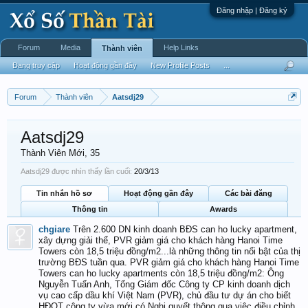
Đăng nhập | Đăng ký
Forum
Media
Help Links
Thành viên
Đang truy cập
Hoạt động gần đây
New Profile Posts
...
Forum
Thành viên
Aatsdj29
Aatsdj29
Thành Viên Mới
, 35
Aatsdj29 được nhìn thấy lần cuối:
20/3/13
Tin nhắn hồ sơ
Hoạt động gần đây
Các bài đăng
Thông tin
Awards
chgiare
Trên 2.600 DN kinh doanh BĐS can ho lucky apartment,
xây dựng giải thể, PVR giảm giá cho khách hàng Hanoi Time
Towers còn 18,5 triệu đồng/m2...là những thông tin nổi bật của thị
trường BĐS tuần qua. PVR giảm giá cho khách hàng Hanoi Time
Towers can ho lucky apartments còn 18,5 triệu đồng/m2: Ông
Nguyễn Tuấn Anh, Tổng Giám đốc Công ty CP kinh doanh dịch
vụ cao cấp dầu khí Việt Nam (PVR), chủ đầu tư dự án cho biết
HĐQT công ty vừa mới có Nghị quyết thông qua việc điều chỉnh