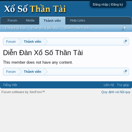
Đăng nhập | Đăng ký
Forum
Media
Help Links
Thành viên
Đang truy cập
Hoạt động gần đây
New Profile Posts
...
Forum
Thành viên
Diễn Đàn Xổ Số Thần Tài
This member does not have any content.
Forum
Thành viên
Tiếng Việt
Liên hệ
Trợ giúp
Forum software by XenForo™
Quy định và Nội quy