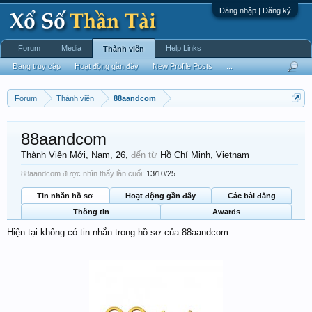
Đăng nhập | Đăng ký
Forum
Media
Help Links
Thành viên
Đang truy cập
Hoạt động gần đây
New Profile Posts
...
Forum
Thành viên
88aandcom
88aandcom
Thành Viên Mới
, Nam, 26,
đến từ
Hồ Chí Minh, Vietnam
88aandcom được nhìn thấy lần cuối:
13/10/25
Tin nhắn hồ sơ
Hoạt động gần đây
Các bài đăng
Thông tin
Awards
Hiện tại không có tin nhắn trong hồ sơ của 88aandcom.