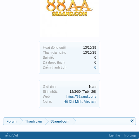
Hoạt động cuối:
13/10/25
Tham gia ngày:
13/10/25
Bài viết:
0
Đã được thích:
0
Điểm thành tích:
0
Giới tính:
Nam
Sinh nhật:
12/3/00
(Tuổi: 26)
Web:
https://88aand.com/
Nơi ở:
Hồ Chí Minh, Vietnam
Forum
Thành viên
88aandcom
Tiếng Việt
Liên hệ
Trợ giúp