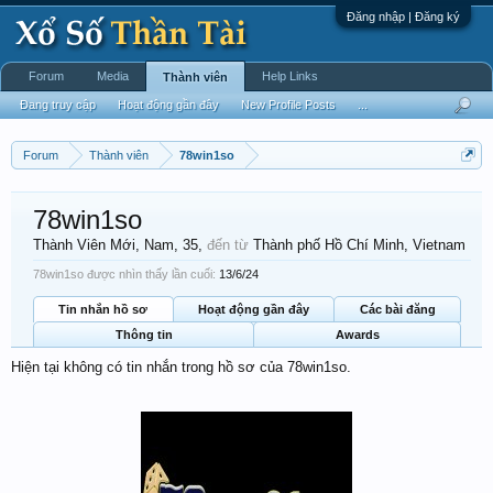
Đăng nhập | Đăng ký
Forum
Media
Help Links
Thành viên
Đang truy cập
Hoạt động gần đây
New Profile Posts
...
Forum
Thành viên
78win1so
78win1so
Thành Viên Mới
, Nam, 35,
đến từ
Thành phố Hồ Chí Minh, Vietnam
78win1so được nhìn thấy lần cuối:
13/6/24
Tin nhắn hồ sơ
Hoạt động gần đây
Các bài đăng
Thông tin
Awards
Hiện tại không có tin nhắn trong hồ sơ của 78win1so.