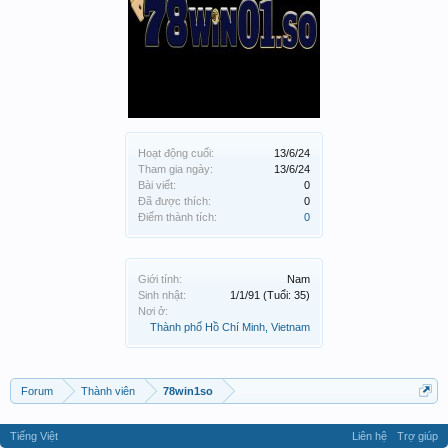
Hoạt động cuối:
13/6/24
Tham gia ngày:
13/6/24
Bài viết:
0
Đã được thích:
0
Điểm thành tích:
0
Giới tính:
Nam
Sinh nhật:
1/1/91
(Tuổi: 35)
Nơi ở:
Thành phố Hồ Chí Minh, Vietnam
Forum
Thành viên
78win1so
Tiếng Việt
Liên hệ
Trợ giúp