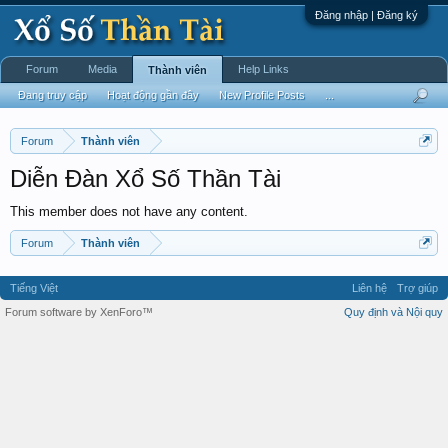
Đăng nhập | Đăng ký
Forum
Media
Help Links
Thành viên
Đang truy cập
Hoạt động gần đây
New Profile Posts
...
Forum
Thành viên
Diễn Đàn Xổ Số Thần Tài
This member does not have any content.
Forum
Thành viên
Tiếng Việt
Liên hệ
Trợ giúp
Forum software by XenForo™
Quy định và Nội quy