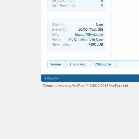
Đã được thích:
0
Điểm thành tích:
0
Giới tính:
Nam
Sinh nhật:
1/1/00
(Tuổi: 26)
Web:
https://789-club.to/
Nơi ở:
Hồ Chí Minh, Việt Nam
Nghề nghiệp:
789CLUB
Forum
Thành viên
789clubto
Tiếng Việt
Forum software by XenForo™
©2010-2016 XenForo Ltd.