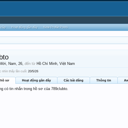
 cập
Hoạt động gần đây
New Profile Posts
bto
 Mới
, Nam, 26,
đến từ
Hồ Chí Minh, Việt Nam
 nhìn thấy lần cuối:
20/5/26
 hồ sơ
Hoạt động gần đây
Các bài đăng
Thông tin
Aw
ng có tin nhắn trong hồ sơ của 789clubto.