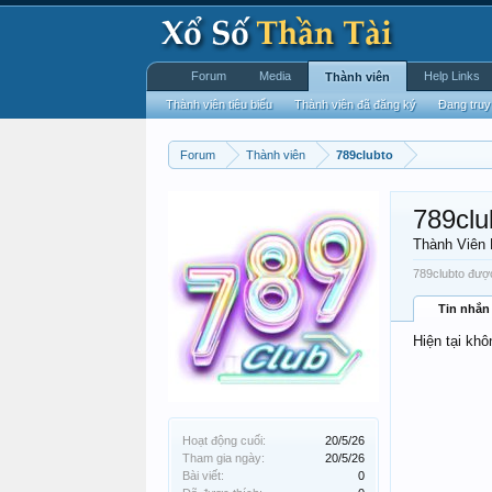
Forum
Media
Help Links
Thành viên
Thành viên tiêu biểu
Thành viên đã đăng ký
Đang truy
Forum
Thành viên
789clubto
789clu
Thành Viên
789clubto được
Tin nhắn
Hiện tại khô
Hoạt động cuối:
20/5/26
Tham gia ngày:
20/5/26
Bài viết:
0