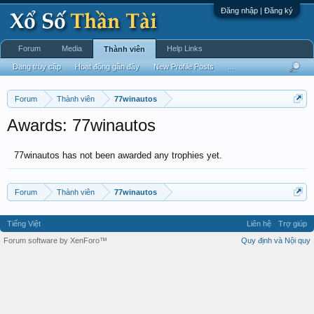
Đăng nhập | Đăng ký
Forum
Media
Help Links
Thành viên
Đang truy cập
Hoạt động gần đây
New Profile Posts
...
Forum
Thành viên
77winautos
Awards: 77winautos
77winautos has not been awarded any trophies yet.
Forum
Thành viên
77winautos
Tiếng Việt
Liên hệ
Trợ giúp
Forum software by XenForo™
Quy định và Nội quy