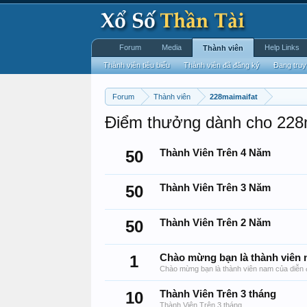
Forum
Media
Help Links
Thành viên
Thành viên tiêu biểu
Thành viên đã đăng ký
Đang truy
Forum
Thành viên
228maimaifat
Điểm thưởng dành cho 228
50
Thành Viên Trên 4 Năm
50
Thành Viên Trên 3 Năm
50
Thành Viên Trên 2 Năm
1
Chào mừng bạn là thành viên 
Chào mừng bạn là thành viên nam của diễn
10
Thành Viên Trên 3 tháng
Thành Viên Trên 3 tháng