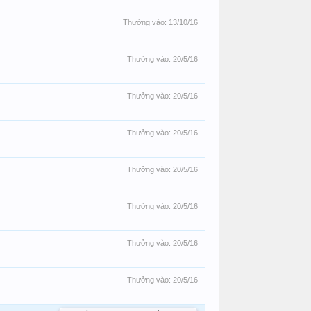
Thưởng vào:
13/10/16
Thưởng vào:
20/5/16
Thưởng vào:
20/5/16
Thưởng vào:
20/5/16
Thưởng vào:
20/5/16
Thưởng vào:
20/5/16
Thưởng vào:
20/5/16
Thưởng vào:
20/5/16