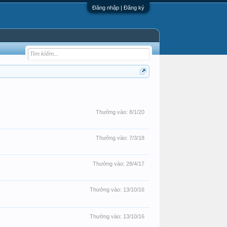
Đăng nhập | Đăng ký
Thưởng vào:
8/1/20
Thưởng vào:
7/3/18
Thưởng vào:
28/4/17
Thưởng vào:
13/10/16
Thưởng vào:
13/10/16