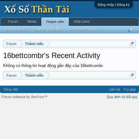
Đăng nhập | Đăng ký
Forum
Media
Help Links
Thành viên
Đang truy cập
Hoạt động gần đây
New Profile Posts
...
Forum
Thành viên
16bettcombr's Recent Activity
Không có thông tin hoạt động gần đây của 16bettcombr.
Forum
Thành viên
Tiếng Việt
Liên hệ
Trợ giúp
Forum software by XenForo™
Quy định và Nội quy