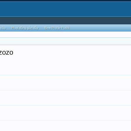
 cập
Hoạt động gần đây
New Profile Posts
zozo