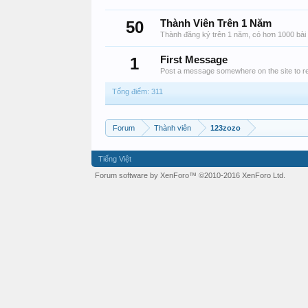
50
Thành Viên Trên 1 Năm
Thành đăng ký trên 1 năm, có hơn 1000 bài 
1
First Message
Post a message somewhere on the site to re
Tổng điểm: 311
Forum
Thành viên
123zozo
Tiếng Việt
Forum software by XenForo™
©2010-2016 XenForo Ltd.