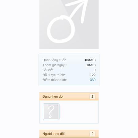
Hoạt động cuối:
10/6/13
Tham gia ngày:
1/6/13
Bài viết:
9
Đã được thích:
122
Điểm thành tích:
339
Đang theo dõi
1
Người theo dõi
2