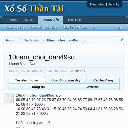
Đăng nhập | Đăng ký
Forum
Media
Help Links
Thành viên
Đang truy cập
Hoạt động gần đây
New Profile Posts
...
Forum
Thành viên
10nam_choi_dan49so
10nam_choi_dan49so
Thành Viên
, Nam
10nam_choi_dan49so được nhìn thấy lần cuối:
10/6/13
Tin nhắn hồ sơ
Hoạt động gần đây
Các bài đăng
Thông tin
Awards
10nam_choi_dan49so
7/6
00 05 42 79 97 26 78 87 03 70 04 06 85 77 89 17 67 40 76 08 58
51 09 47 x 1000n
10 90 80 45 75 43 01 15 20 48 65 24 74 50 64 41 81 60 88 28 56
21 23 83 71 x 900n
Chúc ace big win !!!!