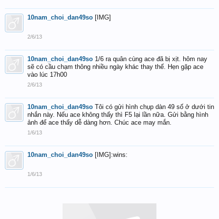
10nam_choi_dan49so
[IMG]
2/6/13
10nam_choi_dan49so
1/6 ra quân cùng ace đã bị xịt. hôm nay
sẽ có cầu chạm thông nhiều ngày khác thay thế. Hẹn gặp ace
vào lúc 17h00
2/6/13
10nam_choi_dan49so
Tôi có gửi hình chụp dàn 49 số ở dưới tin
nhắn này. Nếu ace không thấy thì F5 lại lần nữa. Gửi bằng hình
ảnh để ace thấy dễ dàng hơn. Chúc ace may mắn.
1/6/13
10nam_choi_dan49so
[IMG]:wins:
1/6/13