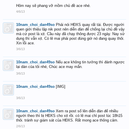
Hôm nay sẽ phang vỡ mồm chủ đề ace nhé.
4/6/13
10nam_choi_dan49so
Phải nói HĐXS quay rất tài. Được người
quen giới thiệu lập nik post nên diễn đàn để chống lại chủ đề vậy
mà cứ post là xịt. Cầu này đã chạy thông được 23 ngày. Nay sử
dụng thì vẫn xịt. Có lẽ mai phải post đúng giờ nó đang quay thôi.
Xin lỗi ace.
3/6/13
10nam_choi_dan49so
Nếu ace không tin tưởng thì đánh ngược
lại dàn của tôi nhé, Chúc ace may mắn.
3/6/13
10nam_choi_dan49so
[IMG]
3/6/13
10nam_choi_dan49so
Xem ra post số lên diễn đàn để nhiều
người theo thì bị HĐXS cho xịt rồi. có lẽ mai chỉ post lúc 18h15
thôi. tránh sự giám sát của HĐXS. Rất mong ace thông cảm.
2/6/13