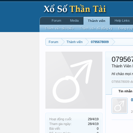
Forum
Media
Help Links
Thành viên
Thành viên tiêu biểu
Thành viên đã đăng ký
Đang truy
Forum
Thành viên
0795678009
07956
Thành Viên
Hi chào mọi 
0795678009 đượ
Tin nhắn
0
2
Hoạt động cuối:
29/4/19
Tham gia ngày:
28/4/19
Bài viết:
0