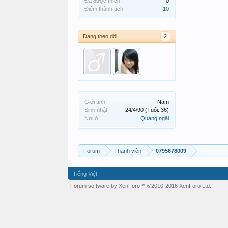
Đã được thích:
0
Điểm thành tích:
10
Đang theo dõi
2
Giới tính:
Nam
Sinh nhật:
24/4/90
(Tuổi: 36)
Nơi ở:
Quảng ngãi
Forum
Thành viên
0795678009
Tiếng Việt
Forum software by XenForo™
©2010-2016 XenForo Ltd.