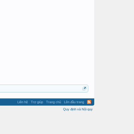
danang
chuahethatbai
Liên hệ
Trợ giúp
Trang chủ
Lên đầu trang
Quy định và Nội quy