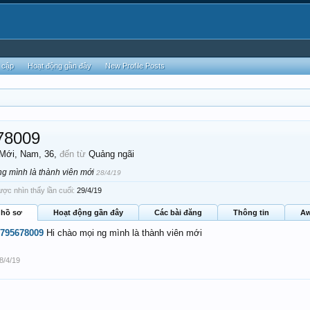
 cập
Hoạt động gần đây
New Profile Posts
78009
 Mới
, Nam, 36,
đến từ
Quảng ngãi
ng mình là thành viên mới
28/4/19
c nhìn thấy lần cuối:
29/4/19
 hồ sơ
Hoạt động gần đây
Các bài đăng
Thông tin
Aw
795678009
Hi chào mọi ng mình là thành viên mới
8/4/19