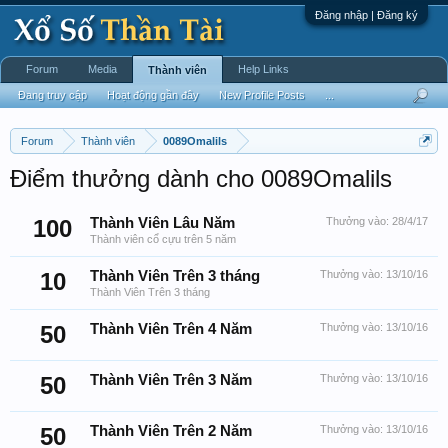
Đăng nhập | Đăng ký
Forum
Media
Help Links
Thành viên
Đang truy cập
Hoạt động gần đây
New Profile Posts
...
Forum
Thành viên
0089Omalils
Điểm thưởng dành cho 0089Omalils
100
Thành Viên Lâu Năm
Thưởng vào:
28/4/17
Thành viên cổ cựu trên 5 năm
10
Thành Viên Trên 3 tháng
Thưởng vào:
13/10/16
Thành Viên Trên 3 tháng
50
Thành Viên Trên 4 Năm
Thưởng vào:
13/10/16
50
Thành Viên Trên 3 Năm
Thưởng vào:
13/10/16
50
Thành Viên Trên 2 Năm
Thưởng vào:
13/10/16