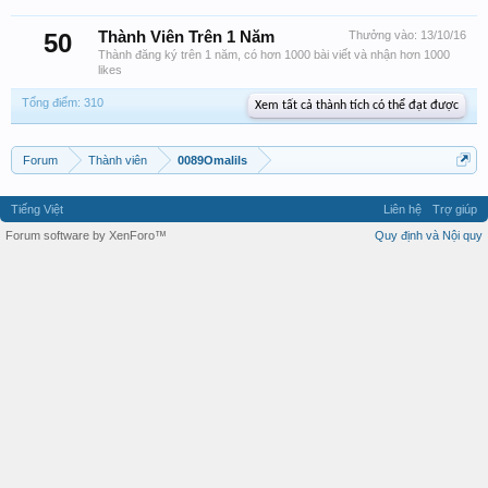
50
Thành Viên Trên 1 Năm
Thưởng vào:
13/10/16
Thành đăng ký trên 1 năm, có hơn 1000 bài viết và nhận hơn 1000
likes
Tổng điểm: 310
Xem tất cả thành tích có thể đạt được
Forum
Thành viên
0089Omalils
Tiếng Việt
Liên hệ
Trợ giúp
Forum software by XenForo™
Quy định và Nội quy